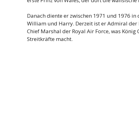
erste Prinz von Wales, der dort die walisische
Danach diente er zwischen 1971 und 1976 in 
William und Harry. Derzeit ist er Admiral der
Chief Marshal der Royal Air Force, was König
Streitkräfte macht.