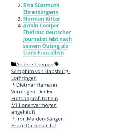
Rita Süssmuth
Ehrenbürgerin
Norman Ritter
Armin Coerper
Ehefrau: deutscher
Journalist lebt nach
seinem Outing als
trans Frau allein
Categories
Tags
Andere Themen
Seraphim von Habsburg-
Lothringen
Dietmar Hamann
Vermögen: Der Ex-
Fußballprofi hat ein
Millionenvermögen
angehäuft
Iron Maiden-Sänger
Bruce Dickinson tot