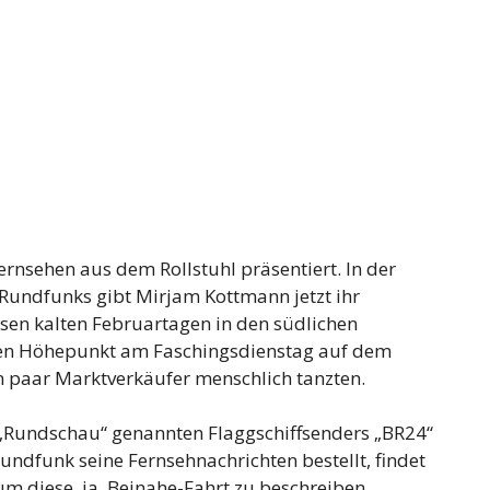
rnsehen aus dem Rollstuhl präsentiert. In der
Rundfunks gibt Mirjam Kottmann jetzt ihr
esen kalten Februartagen in den südlichen
en Höhepunkt am Faschingsdienstag auf dem
n paar Marktverkäufer menschlich tanzten.
 „Rundschau“ genannten Flaggschiffsenders „BR24“
undfunk seine Fernsehnachrichten bestellt, findet
um diese, ja, Beinahe-Fahrt zu beschreiben.