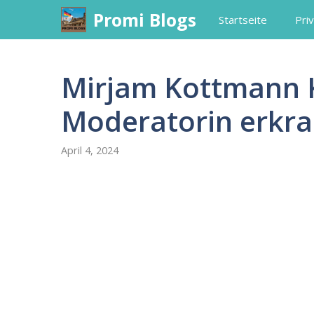
Skip
Promi Blogs
Startseite
Priv
to
content
Mirjam Kottmann K
Moderatorin erkra
April 4, 2024