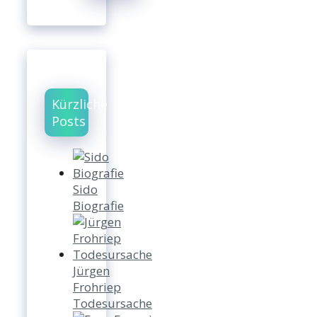
Kürzliche
Posts
Sido
Biografie
Jürgen
Frohriep
Todesursache