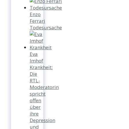
Enzo
Ferrari
Todesursache
Eva
Imhof
Krankheit:
Die
RTL-
Moderatorin
spricht
offen
über
ihre
Depression
und