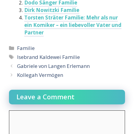
Dodo Sänger Familie
Dirk Nowitzki Familie
Torsten Sträter Familie: Mehr als nur
ein Komiker – ein liebevoller Vater und
Partner
Categories
Familie
Tags
Isebrand Kaldewei Familie
Gabriele von Langen Erlemann
Kollegah Vermögen
Leave a Comment
Comment