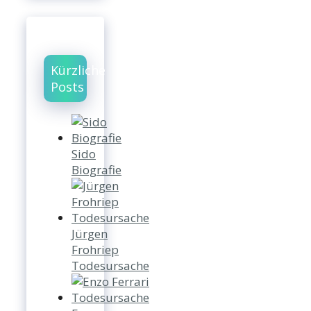
Kürzliche
Posts
Sido
Biografie
Jürgen
Frohriep
Todesursache