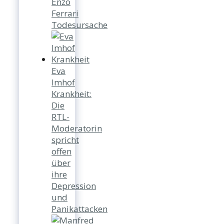
Enzo
Ferrari
Todesursache
Eva
Imhof
Krankheit:
Die
RTL-
Moderatorin
spricht
offen
über
ihre
Depression
und
Panikattacken