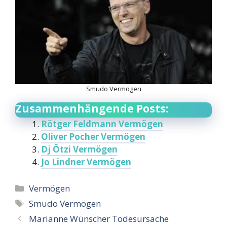
Smudo Vermögen
Zusammenhängende Posts:
Rötger Feldmann Vermögen
Oliver Pocher Vermögen
Dj Ötzi Vermögen
Jo Lindner Vermögen
Categories
Vermögen
Tags
Smudo Vermögen
Marianne Wünscher Todesursache