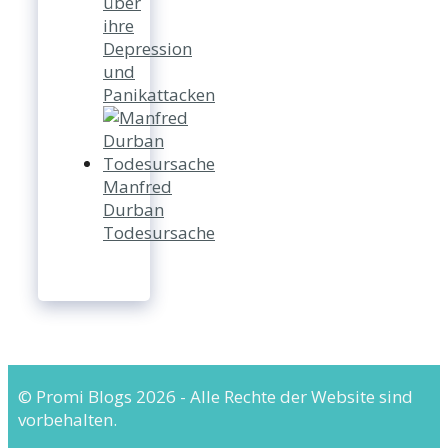
über
ihre
Depression
und
Panikattacken
Manfred
Durban
Todesursache
© Promi Blogs 2026 - Alle Rechte der Website sind
vorbehalten.