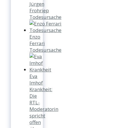
Jürgen
Frohriep
Todesursache
Enzo
Ferrari
Todesursache
Eva
Imhof
Krankheit:
Die
RTL-
Moderatorin
spricht
offen