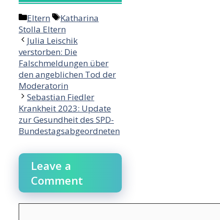
Categories
Tags
Eltern
Katharina
Stolla Eltern
Julia Leischik
verstorben: Die
Falschmeldungen über
den angeblichen Tod der
Moderatorin
Sebastian Fiedler
Krankheit 2023: Update
zur Gesundheit des SPD-
Bundestagsabgeordneten
Leave a
Comment
Comment