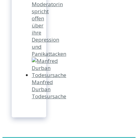
Moderatorin
spricht
offen
über
ihre
Depression
und
Panikattacken
Manfred
Durban
Todesursache