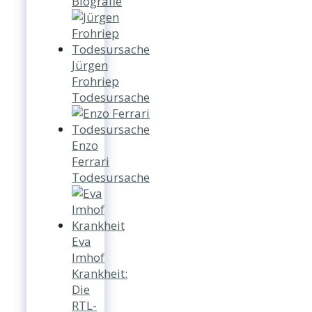
Biografie
Jürgen
Frohriep
Todesursache
Enzo
Ferrari
Todesursache
Eva
Imhof
Krankheit:
Die
RTL-