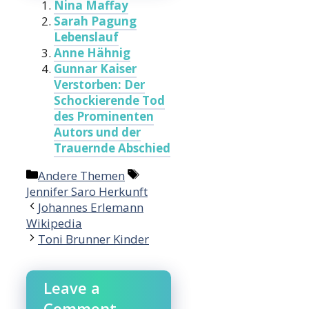
Nina Maffay
Sarah Pagung
Lebenslauf
Anne Hähnig
Gunnar Kaiser
Verstorben: Der
Schockierende Tod
des Prominenten
Autors und der
Trauernde Abschied
Categories
Tags
Andere Themen
Jennifer Saro Herkunft
Johannes Erlemann
Wikipedia
Toni Brunner Kinder
Leave a
Comment