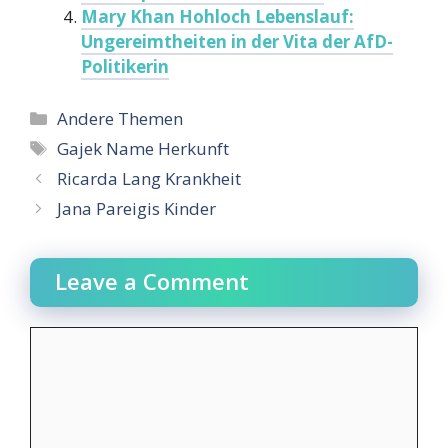
Mary Khan Hohloch Lebenslauf:
Ungereimtheiten in der Vita der AfD-
Politikerin
Categories
Andere Themen
Tags
Gajek Name Herkunft
Ricarda Lang Krankheit
Jana Pareigis Kinder
Leave a Comment
Comment