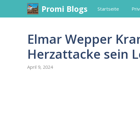
Skip
Promi Blogs
Startseite
Priv
to
content
Elmar Wepper Kran
Herzattacke sein 
April 9, 2024