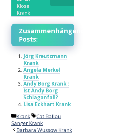
Klose
Krank
Zusammenhängende
Posts:
Jörg Kreutzmann
Krank
Angela Merkel
Krank
Andy Borg Krank :
Ist Andy Borg
Schlaganfall?
Lisa Eckhart Krank
Categories
Tags
Krank
Cat Ballou
Sänger Krank
Barbara Wussow Krank