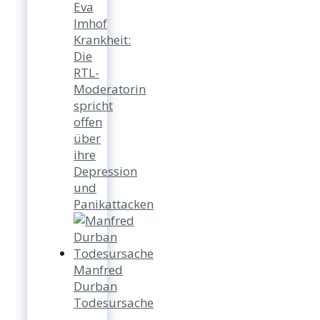
Eva
Imhof
Krankheit:
Die
RTL-
Moderatorin
spricht
offen
über
ihre
Depression
und
Panikattacken
Manfred
Durban
Todesursache