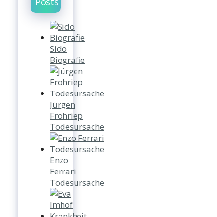
Posts
Sido
Biografie
Jürgen
Frohriep
Todesursache
Enzo
Ferrari
Todesursache