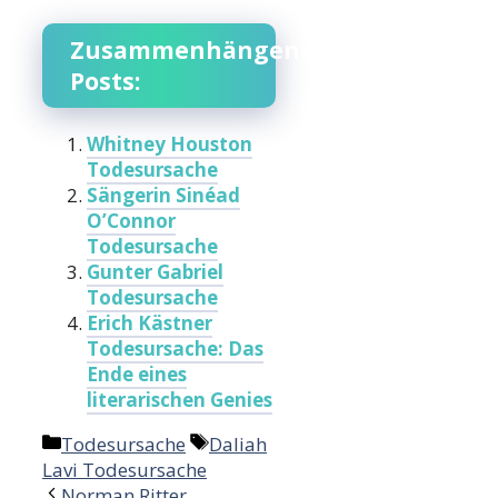
Zusammenhängende
Posts:
Whitney Houston
Todesursache
Sängerin Sinéad
O’Connor
Todesursache
Gunter Gabriel
Todesursache
Erich Kästner
Todesursache: Das
Ende eines
literarischen Genies
Categories
Tags
Todesursache
Daliah
Lavi Todesursache
Norman Ritter