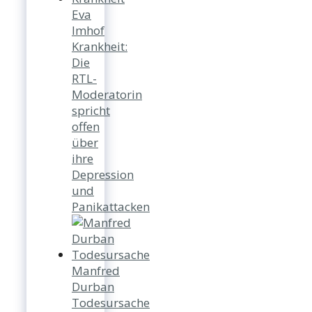
Eva
Imhof
Krankheit:
Die
RTL-
Moderatorin
spricht
offen
über
ihre
Depression
und
Panikattacken
Manfred
Durban
Todesursache