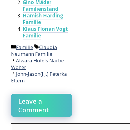
Gino Mäder
Familienstand
Hamish Harding
Familie
Klaus Florian Vogt
Familie
Categories
Tags
Familie
Claudia
Neumann Familie
Alwara Höfels Narbe
Woher
John-Jason(J.j.) Peterka
Eltern
Leave a
Comment
Comment