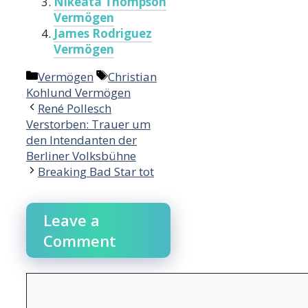
Nikeata Thompson
Vermögen
James Rodriguez
Vermögen
Categories
Tags
Vermögen
Christian
Kohlund Vermögen
René Pollesch
Verstorben: Trauer um
den Intendanten der
Berliner Volksbühne
Breaking Bad Star tot
Leave a
Comment
Comment