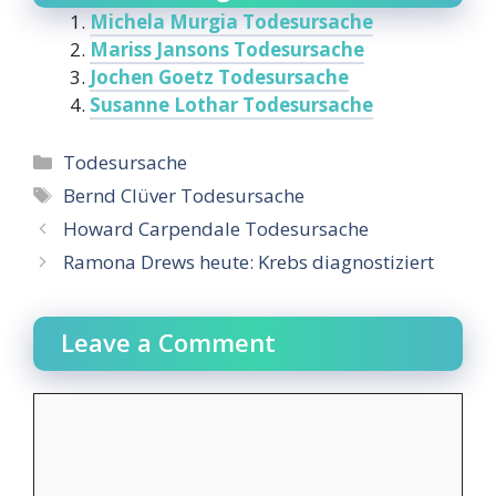
Michela Murgia Todesursache
Mariss Jansons Todesursache
Jochen Goetz Todesursache
Susanne Lothar Todesursache
Categories
Todesursache
Tags
Bernd Clüver Todesursache
Howard Carpendale Todesursache
Ramona Drews heute: Krebs diagnostiziert
Leave a Comment
Comment