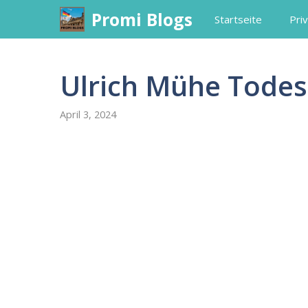
Skip
Promi Blogs
Startseite
Priv
to
content
Ulrich Mühe Tode
April 3, 2024