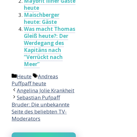
Maybrit Illner Gäste
heute
Maischberger
heute: Gäste
Was macht Thomas
Gleiß heute?: Der
Werdegang des
Kapitäns nach
“Verrückt nach
Meer”
Categories
Tags
Heute
Andreas
Puffpaff heute
Angelina Jolie Krankheit
Sebastian Pufpaff
Bruder: Die unbekannte
Seite des beliebten TV-
Moderators