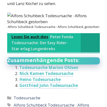
und Lanz Köche! zu sehen.
Alfons Schuhbeck Todesursache : Alfons Schuhbeck gestorben
Lesen Sie auch dies
Peter Fonda
Todesursache: Der Easy Rider-
Star erlag Lungenkrebs
Zusammenhängende Posts:
Todesursache Marion Ohlsen
Nick Kamen Todesursache
Heino Todesursache
Gottfried John Todesursache
Categories
Todesursache
Tags
Alfons Schuhbeck Todesursache : Alfons