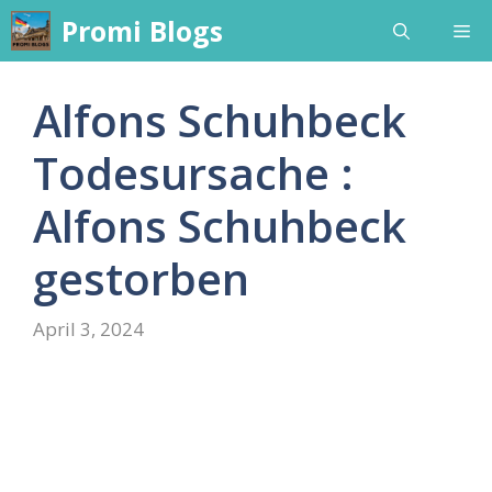
Skip
Promi Blogs
Me
to
content
Alfons Schuhbeck
Todesursache :
Alfons Schuhbeck
gestorben
April 3, 2024