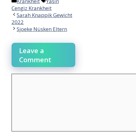
Categories
Tags
Krankheit
Yasin
Cengiz Krankheit
Sarah Knappik Gewicht
2022
Sjoeke Nüsken Eltern
Leave a
Comment
Comment