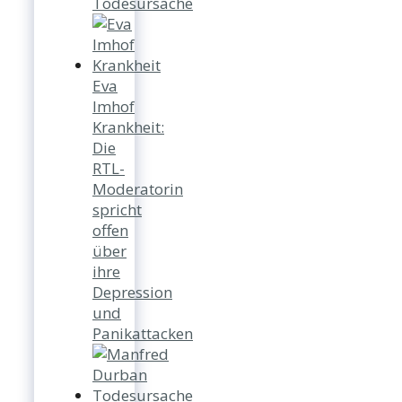
Todesursache
Eva
Imhof
Krankheit:
Die
RTL-
Moderatorin
spricht
offen
über
ihre
Depression
und
Panikattacken