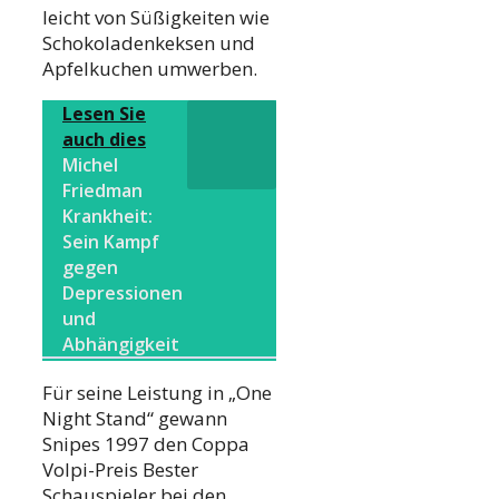
leicht von Süßigkeiten wie
Schokoladenkeksen und
Apfelkuchen umwerben.
Lesen Sie
auch dies
Michel
Friedman
Krankheit:
Sein Kampf
gegen
Depressionen
und
Abhängigkeit
Für seine Leistung in „One
Night Stand“ gewann
Snipes 1997 den Coppa
Volpi-Preis Bester
Schauspieler bei den