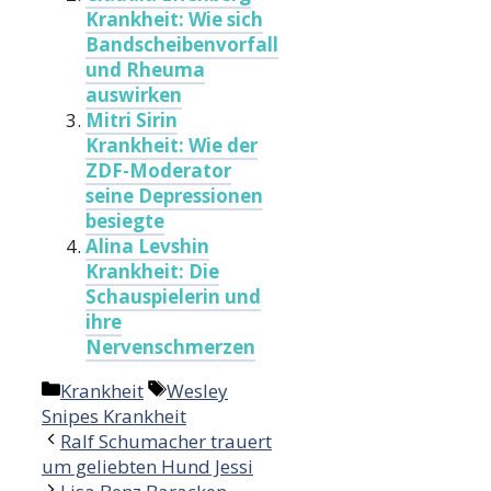
Krankheit: Wie sich
Bandscheibenvorfall
und Rheuma
auswirken
Mitri Sirin
Krankheit: Wie der
ZDF-Moderator
seine Depressionen
besiegte
Alina Levshin
Krankheit: Die
Schauspielerin und
ihre
Nervenschmerzen
Categories
Tags
Krankheit
Wesley
Snipes Krankheit
Ralf Schumacher trauert
um geliebten Hund Jessi