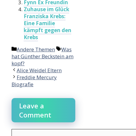
Fynn Ex Freundin
Zuhause im Glück
Franziska Krebs:
Eine Familie
kämpft gegen den
Krebs
Categories
Tags
Andere Themen
Was
hat Günther Beckstein am
kopf?
Alice Weidel Eltern
Freddie Mercury
Biografie
Leave a
Comment
Comment