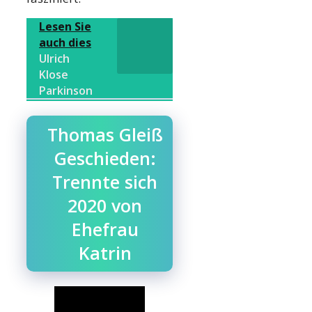
Lesen Sie
auch dies
Ulrich
Klose
Parkinson
Thomas Gleiß
Geschieden:
Trennte sich
2020 von
Ehefrau
Katrin