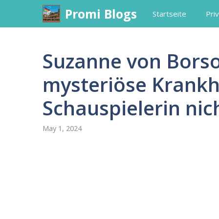
Skip
Promi Blogs
Startseite
Priv
to
content
Suzanne von Borso
mysteriöse Krankhe
Schauspielerin nic
May 1, 2024