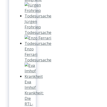
Jürgen
Frohriep
Todesursache
Enzo
Ferrari
Todesursache
Eva
Imhof
Krankheit:
Die
RTL-