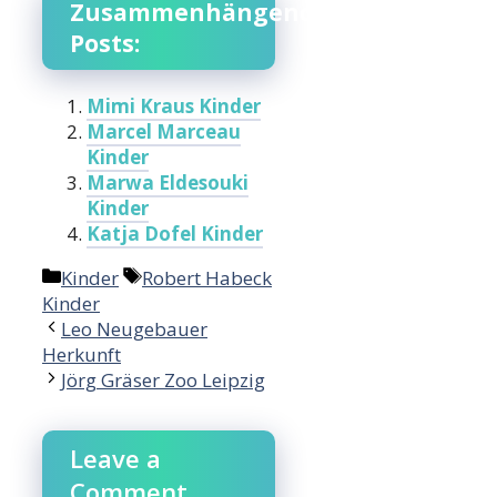
Zusammenhängende
Posts:
Mimi Kraus Kinder
Marcel Marceau
Kinder
Marwa Eldesouki
Kinder
Katja Dofel Kinder
Categories
Tags
Kinder
Robert Habeck
Kinder
Leo Neugebauer
Herkunft
Jörg Gräser Zoo Leipzig
Leave a
Comment