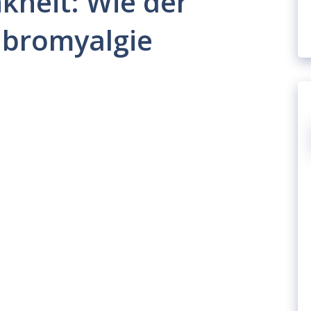
kheit: Wie der
Fibromyalgie