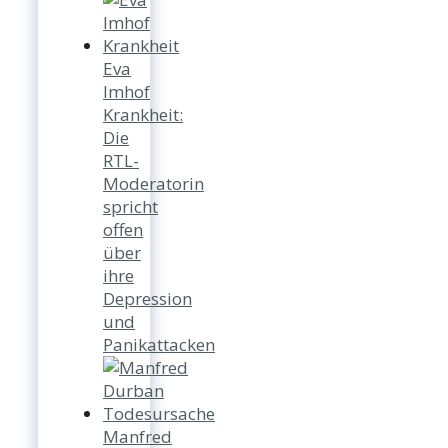
Eva
Imhof
Krankheit:
Die
RTL-
Moderatorin
spricht
offen
über
ihre
Depression
und
Panikattacken
Manfred