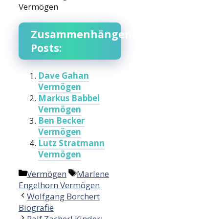
Vermögen
Zusammenhängende
Posts:
Dave Gahan
Vermögen
Markus Babbel
Vermögen
Ben Becker
Vermögen
Lutz Stratmann
Vermögen
Categories
Tags
Vermögen
Marlene
Engelhorn Vermögen
Wolfgang Borchert
Biografie
Ralf Zacherl Kinder: