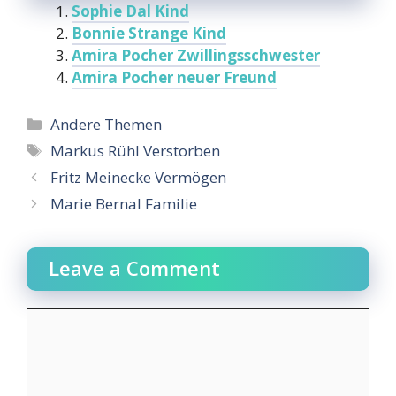
Sophie Dal Kind
Bonnie Strange Kind
Amira Pocher Zwillingsschwester
Amira Pocher neuer Freund
Categories
Andere Themen
Tags
Markus Rühl Verstorben
Fritz Meinecke Vermögen
Marie Bernal Familie
Leave a Comment
Comment