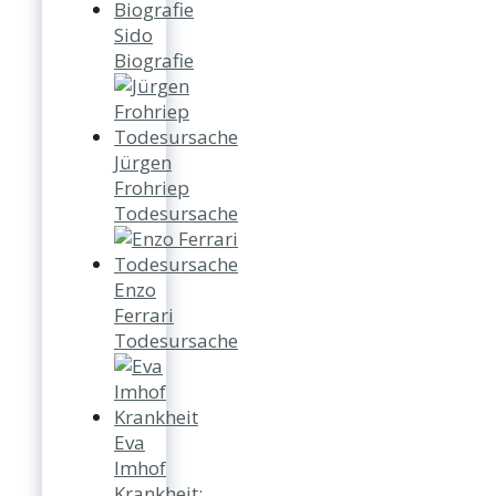
Sido
Biografie
Jürgen
Frohriep
Todesursache
Enzo
Ferrari
Todesursache
Eva
Imhof
Krankheit: