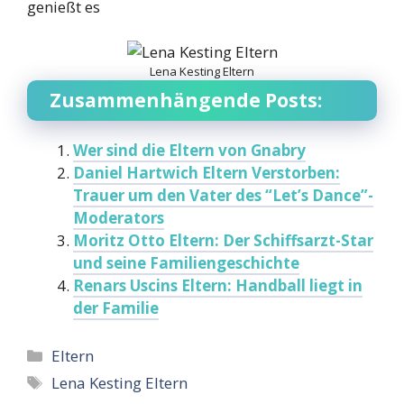
genießt es
Lena Kesting Eltern
Zusammenhängende Posts:
Wer sind die Eltern von Gnabry
Daniel Hartwich Eltern Verstorben:
Trauer um den Vater des “Let’s Dance”-
Moderators
Moritz Otto Eltern: Der Schiffsarzt-Star
und seine Familiengeschichte
Renars Uscins Eltern: Handball liegt in
der Familie
Categories
Eltern
Tags
Lena Kesting Eltern