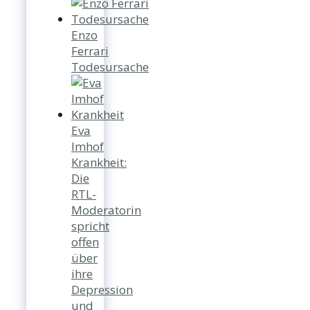
Enzo
Ferrari
Todesursache
Eva
Imhof
Krankheit:
Die
RTL-
Moderatorin
spricht
offen
über
ihre
Depression
und