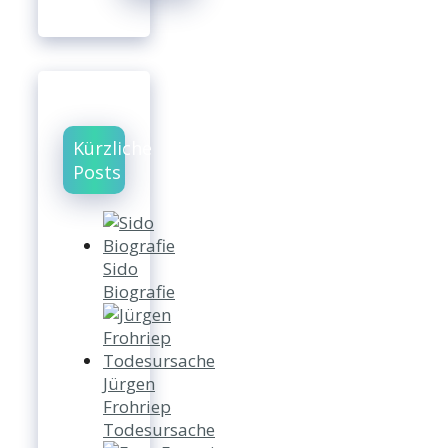
Kürzliche
Posts
Sido
Biografie
Jürgen
Frohriep
Todesursache