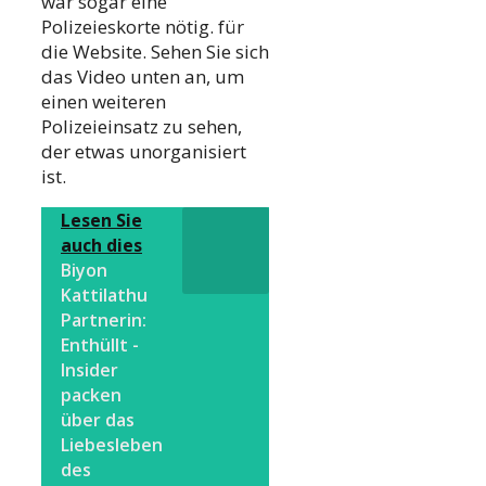
war sogar eine
Polizeieskorte nötig. für
die Website. Sehen Sie sich
das Video unten an, um
einen weiteren
Polizeieinsatz zu sehen,
der etwas unorganisiert
ist.
Lesen Sie
auch dies
Biyon
Kattilathu
Partnerin:
Enthüllt -
Insider
packen
über das
Liebesleben
des