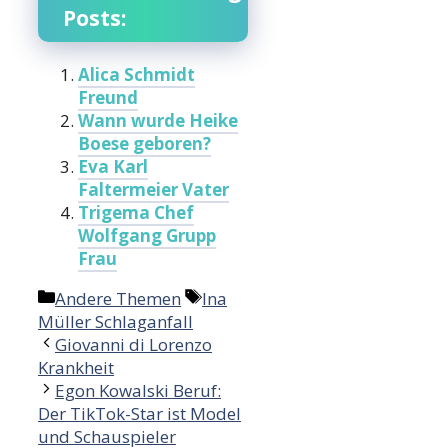
Posts:
Alica Schmidt
Freund
Wann wurde Heike
Boese geboren?
Eva Karl
Faltermeier Vater
Trigema Chef
Wolfgang Grupp
Frau
Categories
Tags
Andere Themen
Ina
Müller Schlaganfall
Giovanni di Lorenzo
Krankheit
Egon Kowalski Beruf:
Der TikTok-Star ist Model
und Schauspieler