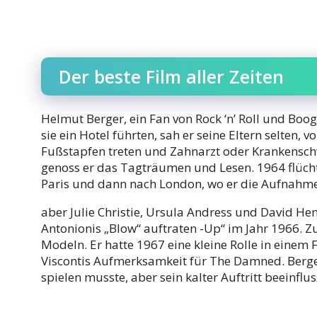
Der beste Film aller Zeiten
Helmut Berger, ein Fan von Rock ‘n’ Roll und Bo
sie ein Hotel führten, sah er seine Eltern selten, v
Fußstapfen treten und Zahnarzt oder Krankensc
genoss er das Tagträumen und Lesen. 1964 flücht
Paris und dann nach London, wo er die Aufnahme
aber Julie Christie, Ursula Andress und David Hem
Antonionis „Blow“ auftraten -Up“ im Jahr 1966. Z
Modeln. Er hatte 1967 eine kleine Rolle in einem
Viscontis Aufmerksamkeit für The Damned. Berger
spielen musste, aber sein kalter Auftritt beeinflu