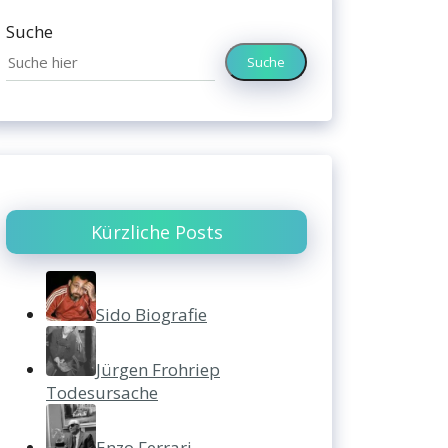
Suche
Suche
Kürzliche Posts
Sido Biografie
Jürgen Frohriep
Todesursache
Enzo Ferrari