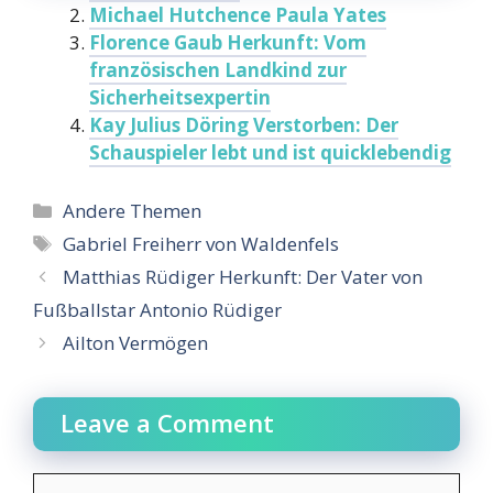
Michael Hutchence Paula Yates
Florence Gaub Herkunft: Vom
französischen Landkind zur
Sicherheitsexpertin
Kay Julius Döring Verstorben: Der
Schauspieler lebt und ist quicklebendig
Categories
Andere Themen
Tags
Gabriel Freiherr von Waldenfels
Matthias Rüdiger Herkunft: Der Vater von
Fußballstar Antonio Rüdiger
Ailton Vermögen
Leave a Comment
Comment