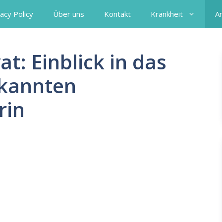
acy Policy
Über uns
Kontakt
Krankheit
A
t: Einblick in das
ekannten
rin