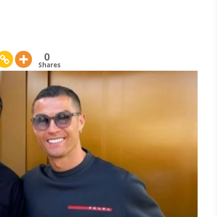
0
Shares