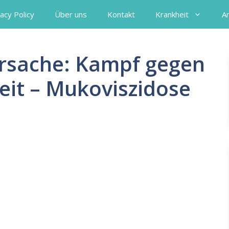
acy Policy
Über uns
Kontakt
Krankheit
A
rsache: Kampf gegen
eit – Mukoviszidose