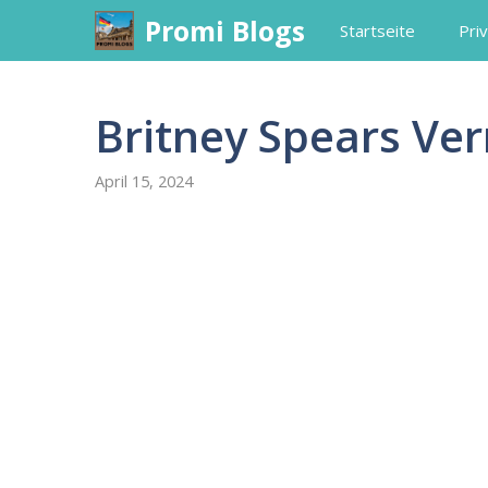
Skip
Promi Blogs
Startseite
Priv
to
content
Britney Spears V
April 15, 2024