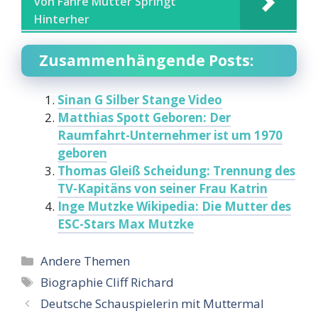
von Fähre Mutter Springt
Hinterher
Zusammenhängende Posts:
Sinan G Silber Stange Video
Matthias Spott Geboren: Der
Raumfahrt-Unternehmer ist um 1970
geboren
Thomas Gleiß Scheidung: Trennung des
TV-Kapitäns von seiner Frau Katrin
Inge Mutzke Wikipedia: Die Mutter des
ESC-Stars Max Mutzke
Categories
Andere Themen
Tags
Biographie Cliff Richard
Deutsche Schauspielerin mit Muttermal