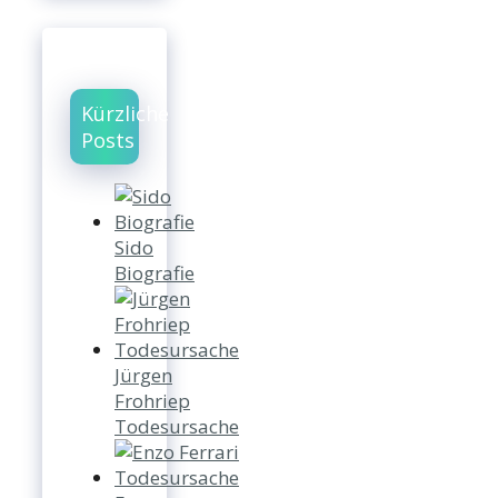
Kürzliche
Posts
Sido
Biografie
Jürgen
Frohriep
Todesursache