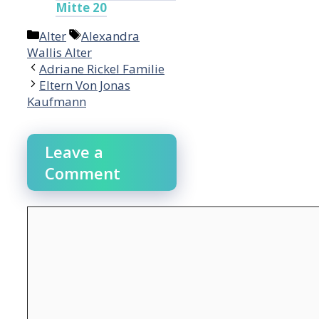
Mitte 20
Categories
Tags
Alter
Alexandra
Wallis Alter
Adriane Rickel Familie
Eltern Von Jonas
Kaufmann
Leave a
Comment
Comment