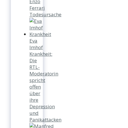
Enzo
Ferrari
Todesursache
Eva
Imhof
Krankheit:
Die
RTL-
Moderatorin
spricht
offen
über
ihre
Depression
und
Panikattacken