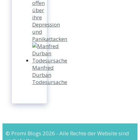
offen
über
ihre
Depression
und
Panikattacken
Manfred
Durban
Todesursache
© Promi Blogs 2026 - Alle Rechte der Website sind