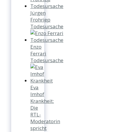
Jürgen
Frohriep
Todesursache
Enzo
Ferrari
Todesursache
Eva
Imhof
Krankheit:
Die
RTL-
Moderatorin
spricht