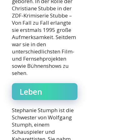
geboren. In der Rolle der
Christiane Stubbe in der
ZDF-Krimiserie Stubbe –
Von Fall zu Fall erlangte
sie erstmals 1995 große
Aufmerksamkeit. Seitdem
war sie in den
unterschiedlichsten Film-
und Fernsehprojekten
sowie Bühnenshows zu
sehen.
Leben
Stephanie Stumph ist die
Schwester von Wolfgang
Stumph, einem
Schauspieler und
Kabarettisten. Sie nahm