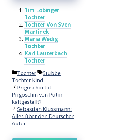
Tim Lobinger
Tochter
Tochter Von Sven
Martinek
Maria Wedig
Tochter
Karl Lauterbach
Tochter
Categories
Tags
Tochter
Stubbe
Tochter Kind
Prigoschin tot:
Prigoschin von Putin
kaltgestellt?
Sebastian Klussmann:
Alles über den Deutscher
Autor