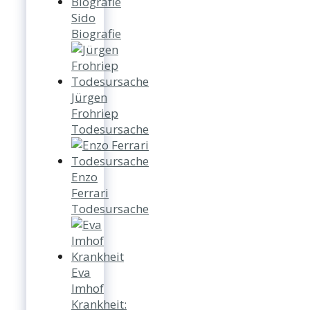
Sido
Biografie
Jürgen
Frohriep
Todesursache
Enzo
Ferrari
Todesursache
Eva
Imhof
Krankheit: