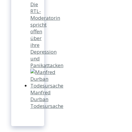
Die
RTL-
Moderatorin
spricht
offen
über
ihre
Depression
und
Panikattacken
Manfred
Durban
Todesursache