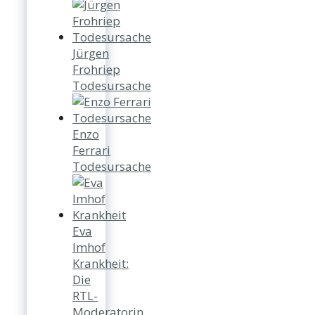
Jürgen
Frohriep
Todesursache
Enzo
Ferrari
Todesursache
Eva
Imhof
Krankheit:
Die
RTL-
Moderatorin