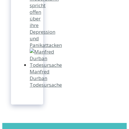
spricht
offen
über
ihre
Depression
und
Panikattacken
Manfred
Durban
Todesursache