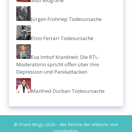
Sido Biografie
Jürgen Frohriep Todesursache
Enzo Ferrari Todesursache
Eva Imhof Krankheit: Die RTL-
Moderatorin spricht offen über ihre
Depression und Panikattacken
Manfred Durban Todesursache
© Promi Blogs 2026 - Alle Rechte der Website sind
vorbehalten.