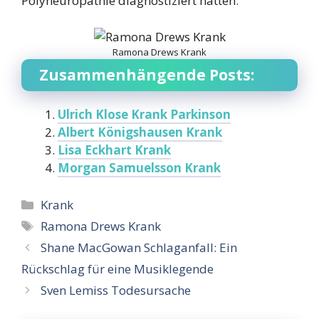
Polyneuropathie diagnostiziert hatten.
Ramona Drews Krank
Zusammenhängende Posts:
Ulrich Klose Krank Parkinson
Albert Königshausen Krank
Lisa Eckhart Krank
Morgan Samuelsson Krank
Categories
Krank
Tags
Ramona Drews Krank
Shane MacGowan Schlaganfall: Ein
Rückschlag für eine Musiklegende
Sven Lemiss Todesursache