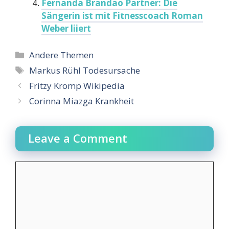
Fernanda Brandao Partner: Die
Sängerin ist mit Fitnesscoach Roman
Weber liiert
Categories
Andere Themen
Tags
Markus Rühl Todesursache
Fritzy Kromp Wikipedia
Corinna Miazga Krankheit
Leave a Comment
Comment