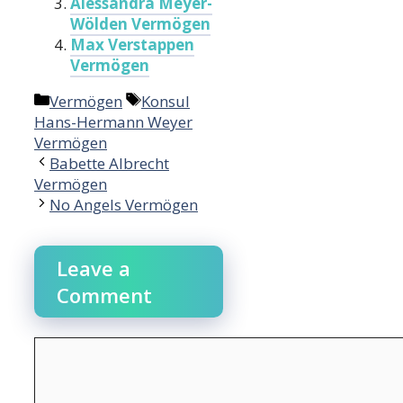
Alessandra Meyer-
Wölden Vermögen
Max Verstappen
Vermögen
Categories
Tags
Vermögen
Konsul
Hans-Hermann Weyer
Vermögen
Babette Albrecht
Vermögen
No Angels Vermögen
Leave a
Comment
Comment