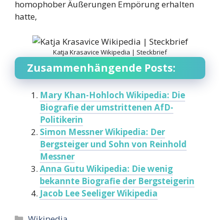
homophober Äußerungen Empörung erhalten
hatte,
Katja Krasavice Wikipedia | Steckbrief
Zusammenhängende Posts:
Mary Khan-Hohloch Wikipedia: Die
Biografie der umstrittenen AfD-
Politikerin
Simon Messner Wikipedia: Der
Bergsteiger und Sohn von Reinhold
Messner
Anna Gutu Wikipedia: Die wenig
bekannte Biografie der Bergsteigerin
Jacob Lee Seeliger Wikipedia
Categories
Wikipedia