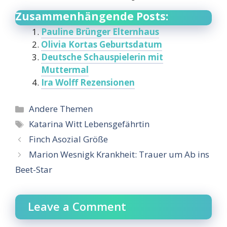
Zusammenhängende Posts:
Pauline Brünger Elternhaus
Olivia Kortas Geburtsdatum
Deutsche Schauspielerin mit
Muttermal
Ira Wolff Rezensionen
Categories
Andere Themen
Tags
Katarina Witt Lebensgefährtin
Finch Asozial Größe
Marion Wesnigk Krankheit: Trauer um Ab ins
Beet-Star
Leave a Comment