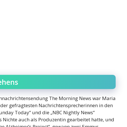
sehens
ennachrichtensendung The Morning News war Maria
r der gefragtesten Nachrichtensprecherinnen in den
Sunday Today“ und die „NBC Nightly News“
 Nichte auch als Produzentin gearbeitet hatte, und
he Alzheimer’s Project“, gewann zwei Emmys.