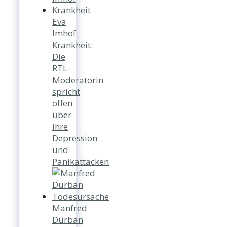
Eva
Imhof
Krankheit:
Die
RTL-
Moderatorin
spricht
offen
über
ihre
Depression
und
Panikattacken
Manfred
Durban