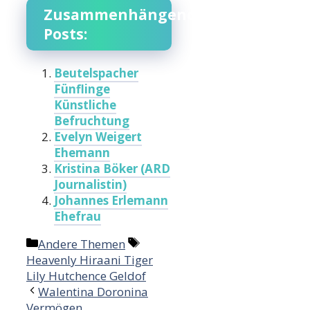
Zusammenhängende
Posts:
Beutelspacher
Fünflinge
Künstliche
Befruchtung
Evelyn Weigert
Ehemann
Kristina Böker (ARD
Journalistin)
Johannes Erlemann
Ehefrau
Categories
Tags
Andere Themen
Heavenly Hiraani Tiger
Lily Hutchence Geldof
Walentina Doronina
Vermögen