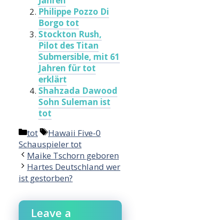
Jahren
Philippe Pozzo Di
Borgo tot
Stockton Rush,
Pilot des Titan
Submersible, mit 61
Jahren für tot
erklärt
Shahzada Dawood
Sohn Suleman ist
tot
Categories
Tags
tot
Hawaii Five-0
Schauspieler tot
Maike Tschorn geboren
Hartes Deutschland wer
ist gestorben?
Leave a